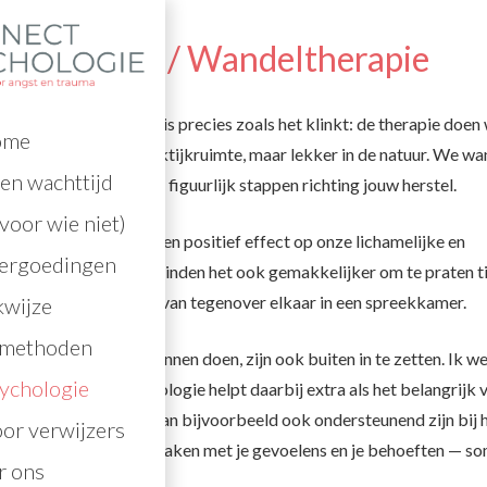
sychologie / Wandeltherapie
ie of wandeltherapie is precies zoals het klinkt: de therapie doen
ome
nd. Dus niet in een praktijkruimte, maar lekker in de natuur. We w
en wachttijd
tten samen letterlijk en figuurlijk stappen richting jouw herstel.
voor wie niet)
natuur
hebben beide een positief effect op onze lichamelijke en
vergoedingen
ndheid. Veel mensen vinden het ook gemakkelijker om te praten t
Naast elkaar, in plaats van tegenover elkaar in een spreekkamer.
wijze
lmethoden
rapie die we binnen kunnen doen, zijn ook buiten in te zetten. Ik we
ychologie
 EMDR. Buitenpsychologie helpt daarbij extra als het belangrijk vo
te komen. Maar het kan bijvoorbeeld ook ondersteunend zijn bij h
oor verwijzers
e manier contact te maken met je gevoelens en je behoeften — s
r ons
of juist stil staan.