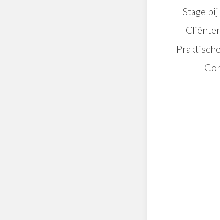
Stage bi
Al jaren vertel 
Cliënte
komen. Waarom d
Praktische
Sinds het begin
dinsdag-, woen
Con