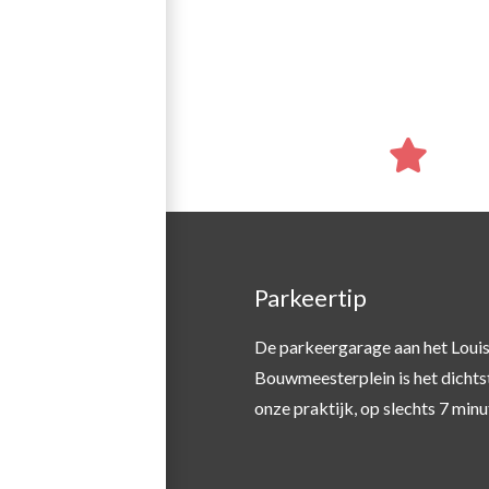
n in de regio
Parkeertip
expertise of een SGGZ
De parkeergarage aan het Loui
 dan
hier
.
Bouwmeesterplein is het dichtst
onze praktijk, op slechts 7 minu