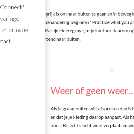
j Connect?
ik cliënten dat het belangrijk is om naar buiten te gaan en in bewegi
rvaringen
an niet al tijdens de behandeling beginnen? Practice what you p
 informatie
 van 2022 verplaats ik, Karlijn Heeregrave, mijn kantoor daarom o
sdag- en donderdagochtend naar buiten.
tact
Weer of geen weer
Als je graag buiten wilt afspreken dan is 
en dat je je kleding daarop aanpast. Als 
door! Bij echt slecht weer verplaatsen we