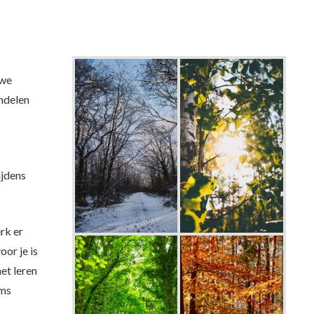
 we
andelen
ijdens
rk er
or je is
et leren
oms