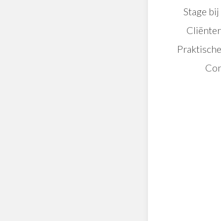
Stage bi
Cliënte
Praktische
Con
Psychologe
Zoek je andere 
therapeut, kijk