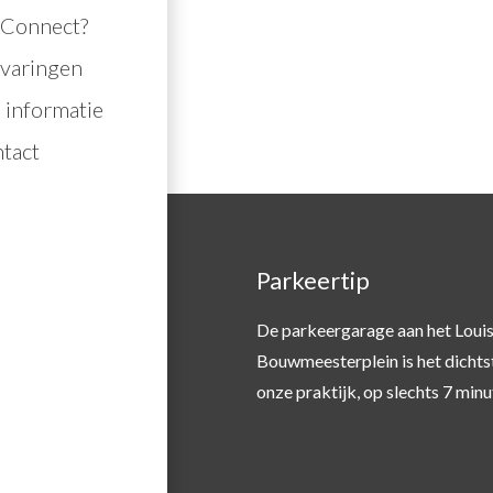
j Connect?
rvaringen
 informatie
tact
n in de regio
Parkeertip
expertise of een SGGZ
De parkeergarage aan het Loui
 dan
hier
.
Bouwmeesterplein is het dichtst
onze praktijk, op slechts 7 minu