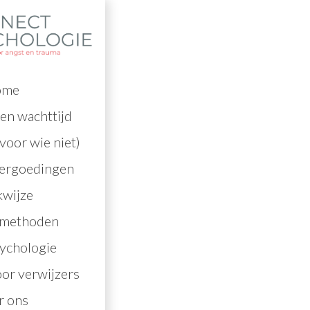
ome
en wachttijd
voor wie niet)
vergoedingen
wijze
lmethoden
ychologie
oor verwijzers
r ons