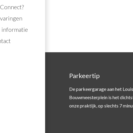
j Connect?
rvaringen
 informatie
tact
n in de regio
Parkeertip
expertise of een SGGZ
De parkeergarage aan het Loui
 dan
hier
.
Bouwmeesterplein is het dichtst
onze praktijk, op slechts 7 minu