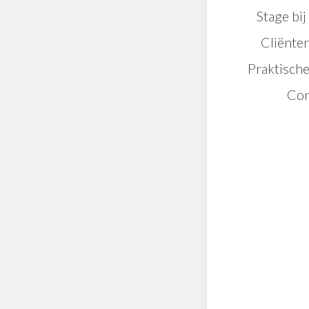
Stage bi
Cliënte
Praktische
Con
Psychologe
Zoek je andere 
therapeut, kijk