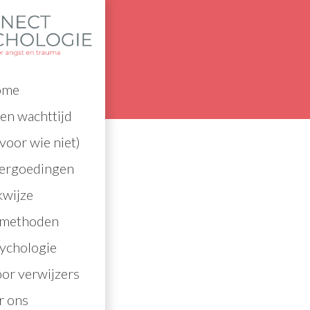
Boats
ome
en wachttijd
voor wie niet)
vergoedingen
wijze
lmethoden
ychologie
oor verwijzers
r ons